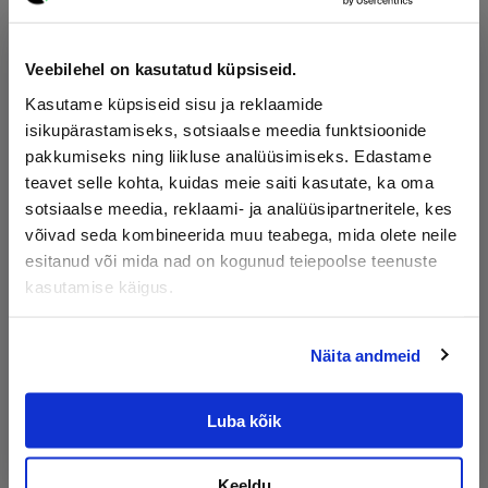
Veebilehel on kasutatud küpsiseid.
Kasutame küpsiseid sisu ja reklaamide
isikupärastamiseks, sotsiaalse meedia funktsioonide
Dekoratiivkivi
Kruus
pakkumiseks ning liikluse analüüsimiseks. Edastame
teavet selle kohta, kuidas meie saiti kasutate, ka oma
sotsiaalse meedia, reklaami- ja analüüsipartneritele, kes
võivad seda kombineerida muu teabega, mida olete neile
esitanud või mida nad on kogunud teiepoolse teenuste
kasutamise käigus.
Liiv
Multš
Näita andmeid
Luba kõik
Muld
Freesasfalt
Keeldu