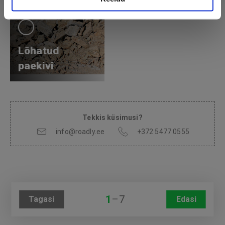
Lõhatud
paekivi
Tekkis küsimusi?
info@roadly.ee
+372 5477 0555
1
–
7
Tagasi
Edasi