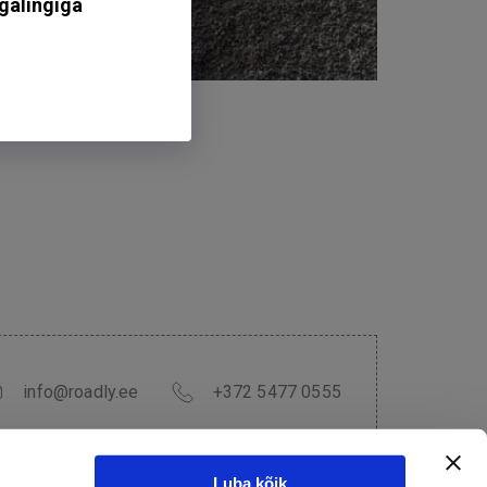
reesasfalt
info@roadly.ee
+372 5477 0555
Luba kõik