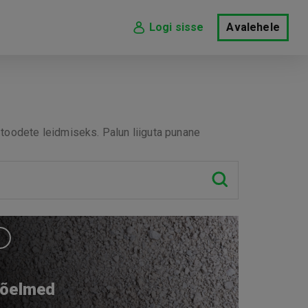
Logi sisse
Avalehele
toodete leidmiseks. Palun liiguta punane
õelmed