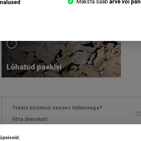
Muld
F
Lõhatud paekivi
Tekkis küsimusi seoses tellimisega?
Võta ühendust:
üpsiseid.