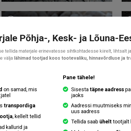
Dekoratiivkivi
K
Liiv
M