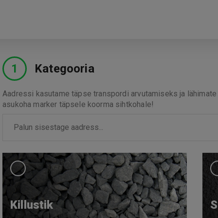
1
Kategooria
Aadressi kasutame täpse transpordi arvutamiseks ja lähimate 
asukoha marker täpsele koorma sihtkohale!
Killustik
S