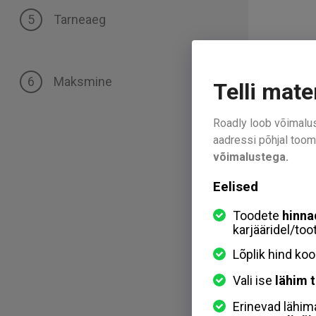
Tarneaeg
Maksmine