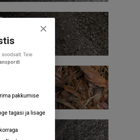
ruus
ultš