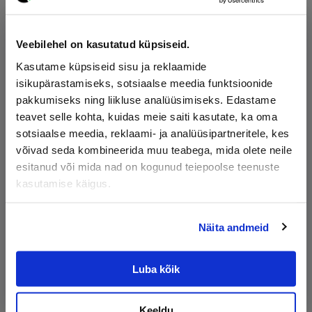
Veebilehel on kasutatud küpsiseid.
Kasutame küpsiseid sisu ja reklaamide
isikupärastamiseks, sotsiaalse meedia funktsioonide
Dekoratiivkivi
Kruus
pakkumiseks ning liikluse analüüsimiseks. Edastame
teavet selle kohta, kuidas meie saiti kasutate, ka oma
sotsiaalse meedia, reklaami- ja analüüsipartneritele, kes
võivad seda kombineerida muu teabega, mida olete neile
esitanud või mida nad on kogunud teiepoolse teenuste
kasutamise käigus.
Liiv
Multš
Näita andmeid
Luba kõik
Muld
Freesasfalt
Keeldu