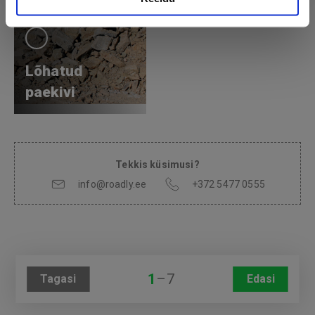
Lõhatud
paekivi
Tekkis küsimusi?
info@roadly.ee
+372 5477 0555
1
–
7
Tagasi
Edasi