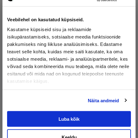
Veebilehel on kasutatud küpsiseid.
Kasutame küpsiseid sisu ja reklaamide
isikupärastamiseks, sotsiaalse meedia funktsioonide
Dekoratiivkivi
Kruus
pakkumiseks ning liikluse analüüsimiseks. Edastame
teavet selle kohta, kuidas meie saiti kasutate, ka oma
sotsiaalse meedia, reklaami- ja analüüsipartneritele, kes
võivad seda kombineerida muu teabega, mida olete neile
esitanud või mida nad on kogunud teiepoolse teenuste
kasutamise käigus.
Liiv
Multš
Näita andmeid
Luba kõik
Muld
Freesasfalt
Keeldu