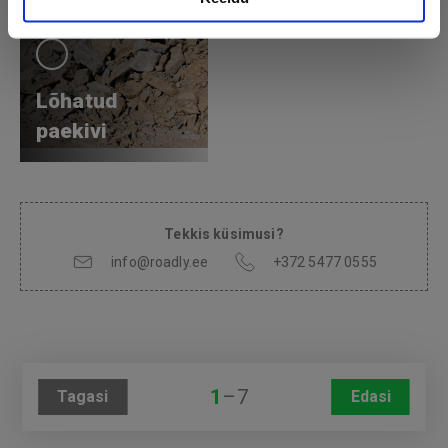
Lõhatud
paekivi
Tekkis küsimusi?
info@roadly.ee
+372 5477 0555
1
–
7
Tagasi
Edasi